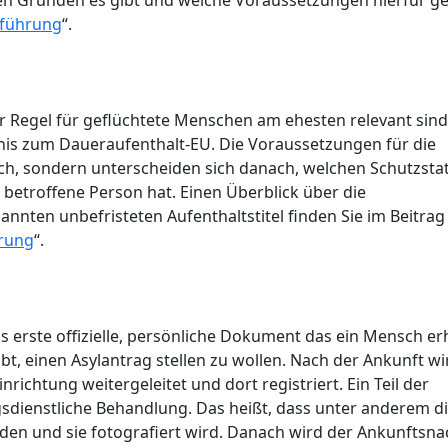
en Gründen es gibt und welche Voraussetzungen hierfür ge
führung
“.
ller Regel für geflüchtete Menschen am ehesten relevant sind
nis zum Daueraufenthalt-EU. Die Voraussetzungen für die
lich, sondern unterscheiden sich danach, welchen Schutzsta
 betroffene Person hat. Einen Überblick über die
nten unbefristeten Aufenthaltstitel finden Sie im Beitrag
erung
“.
 erste offizielle, persönliche Dokument das ein Mensch erh
t, einen Asylantrag stellen zu wollen. Nach der Ankunft wi
ichtung weitergeleitet und dort registriert. Ein Teil der
sdienstliche Behandlung. Das heißt, dass unter anderem d
n und sie fotografiert wird. Danach wird der Ankunftsna