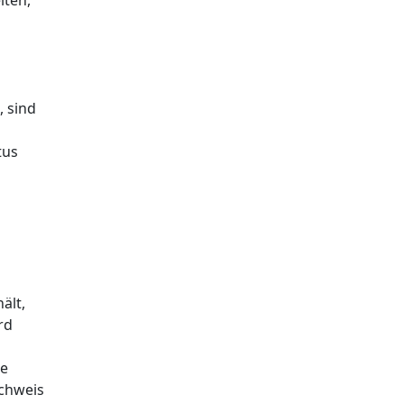
lten,
, sind
tus
ält,
rd
ie
chweis