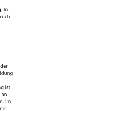
. In
pruch
 der
eidung
g ist
g an
n. Im
iner