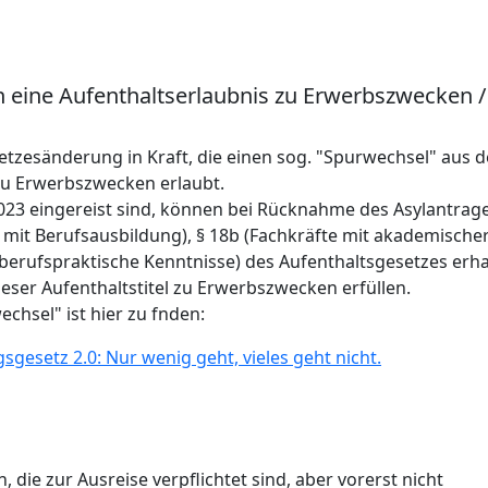
n eine Aufenthaltserlaubnis zu Erwerbszwecken /
etzesänderung in Kraft, die einen sog. "Spurwechsel" aus 
 zu Erwerbszwecken erlaubt.
2023 eingereist sind, können bei Rücknahme des Asylantrag
 mit Berufsausbildung), § 18b (Fachkräfte mit akademische
 berufspraktische Kenntnisse) des Aufenthaltsgesetzes erha
ieser Aufenthaltstitel zu Erwerbszwecken erfüllen.
chsel" ist hier zu fnden:
esetz 2.0: Nur wenig geht, vieles geht nicht.
 die zur Ausreise verpflichtet sind, aber vorerst nicht