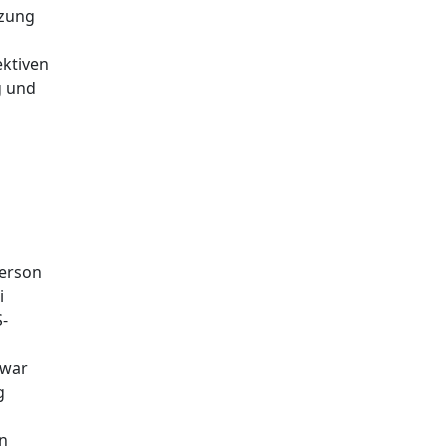
tzung
ektiven
g und
Person
i
S-
 war
g
In