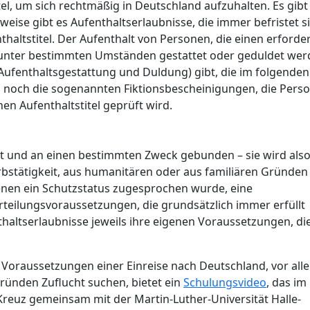
el, um sich rechtmäßig in Deutschland aufzuhalten. Es gibt
sweise gibt es Aufenthaltserlaubnisse, die immer befristet s
thaltstitel. Der Aufenthalt von Personen, die einen erforde
nn unter bestimmten Umständen gestattet oder geduldet wer
ufenthaltsgestattung und Duldung) gibt, die im folgenden
s noch die sogenannten Fiktionsbescheinigungen, die Pers
en Aufenthaltstitel geprüft wird.
tet und an einen bestimmten Zweck gebunden – sie wird als
bstätigkeit, aus humanitären oder aus familiären Gründen
enen ein Schutzstatus zugesprochen wurde, eine
rteilungsvoraussetzungen, die grundsätzlich immer erfüllt
altserlaubnisse jeweils ihre eigenen Voraussetzungen, die
 Voraussetzungen einer Einreise nach Deutschland, vor all
ründen Zuflucht suchen, bietet ein
Schulungsvideo
, das im
euz gemeinsam mit der Martin-Luther-Universität Halle-