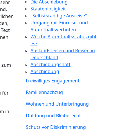
Die Abschiebung
 sehr
Staatenlosigkeit
ind,
"Selbstständige Ausreise"
rlichen
Umgang mit Einreise- und
den,
Aufenthaltsverboten
 Text
Welche Aufenthaltsstatus gibt
onen
es?
Auslandsreisen und Reisen in
Deutschland
Abschiebungshaft
o zum
Abschiebung
Freiwilliges Engagement
Familiennachzug
 für
Wohnen und Unterbringung
em in
Duldung und Bleiberecht
Schutz vor Diskriminierung