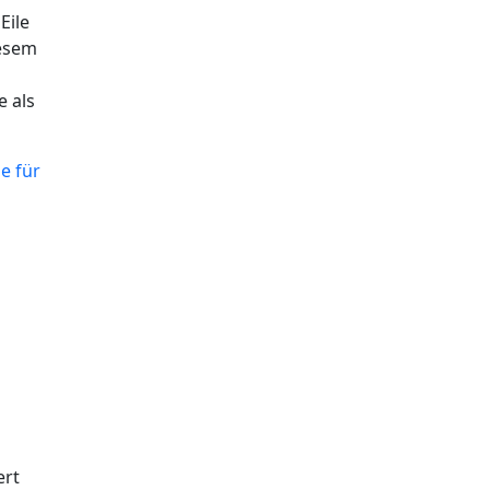
Eile
iesem
e als
e für
ert