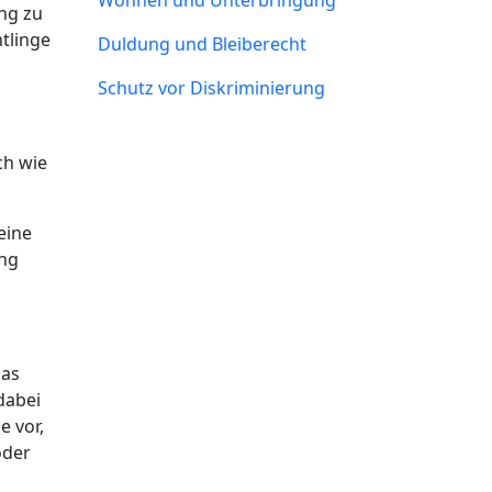
Wohnen und Unterbringung
ng zu
htlinge
Duldung und Bleiberecht
Schutz vor Diskriminierung
ch wie
eine
ung
Das
 dabei
e vor,
oder