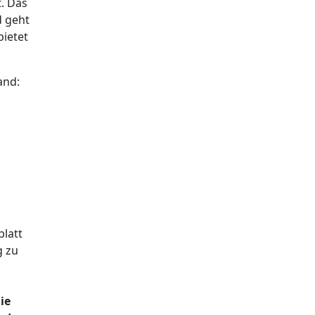
. Das
d geht
bietet
and:
blatt
g zu
ie