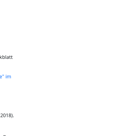
kblatt
e" im
2018).