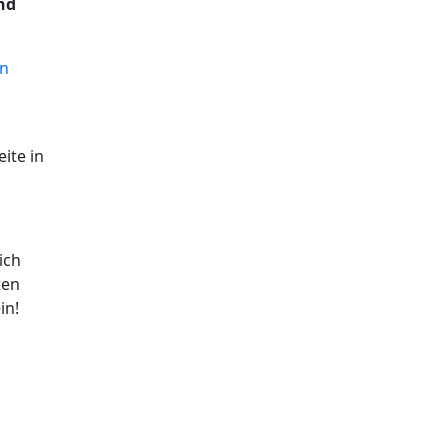
und
en
ite in
ich
ten
in!