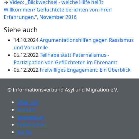
→
Video: „Blickwechsel - welche Hilfe heißt
Willkommen? Geflüchtete berichten von ihren
Erfahrungen.“, November 2016
Siehe auch
14.10.2024
Argumentationshilfen gegen Rassismus
und Vorurteile
05.12.2022
Teilhabe statt Paternalismus -
Partizipation von Geflüchteten im Ehrenamt
05.12.2022
Freiwilliges Engagement: Ein Überblick
© Informationsverbund Asyl und Migration e.V.
Über uns
Kontakt
Impressum
Datenschutz
Suche