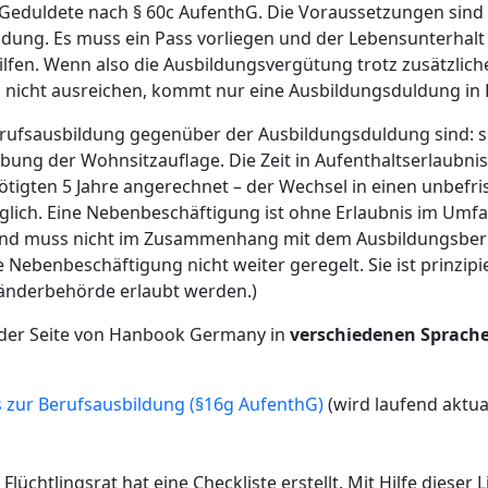
r Geduldete nach § 60c AufenthG. Die Voraussetzungen sind
ldung. Es muss ein Pass vorliegen und der Lebensunterhal
 Hilfen. Wenn also die Ausbildungsvergütung trotz zusätzlic
n nicht ausreichen, kommt nur eine Ausbildungsduldung in
Berufsausbildung gegenüber der Ausbildungsduldung sind: s
ebung der Wohnsitzauflage. Die Zeit in Aufenthaltserlaubnis
ötigten 5 Jahre angerechnet – der Wechsel in einen unbefri
öglich. Eine Nebenbeschäftigung ist ohne Erlaubnis im Umf
 und muss nicht im Zusammenhang mit dem Ausbildungsber
 Nebenbeschäftigung nicht weiter geregelt. Sie ist prinzipie
änderbehörde erlaubt werden.)
f der Seite von Hanbook Germany in
verschiedenen Sprach
zur Berufsausbildung (§16g AufenthG)
(wird laufend aktual
lüchtlingsrat hat eine Checkliste erstellt. Mit Hilfe dieser L