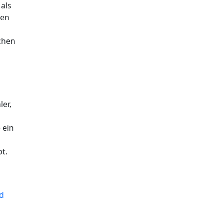
als
len
achen
ler,
 ein
t.
nd