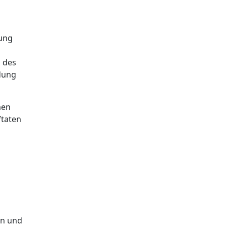
lung
 des
dung
men
ftaten
en und