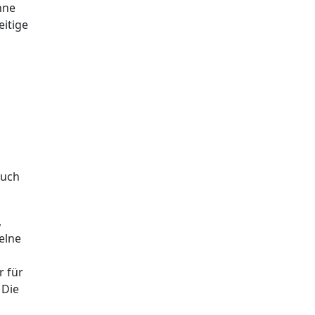
hne
eitige
s
auch
,
elne
r für
 Die