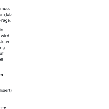
t muss
hem Job
 Frage.
ie
 wird
steten
ang
uf
ll
en
isiert)
iste